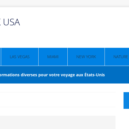
X USA
LAS VEGAS
MIAMI
NEW YORK
NATURE
ormations diverses pour votre voyage aux États-Unis
lques idées pour votre voyage et la culture américaine