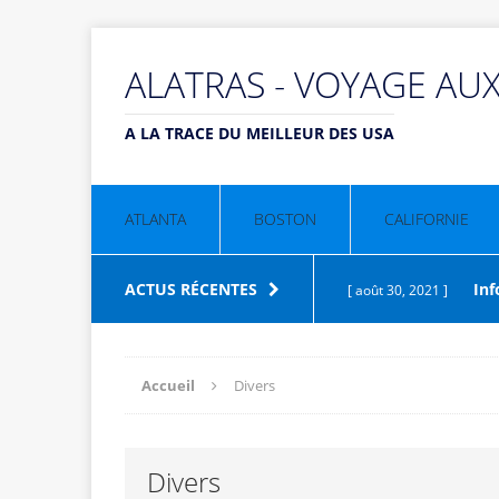
ALATRAS - VOYAGE AU
A LA TRACE DU MEILLEUR DES USA
ATLANTA
BOSTON
CALIFORNIE
ACTUS RÉCENTES
Inf
[ août 30, 2021 ]
DIVERS
Accueil
Divers
Que
[ août 30, 2021 ]
Divers
CULTURE