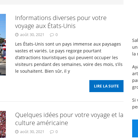
Informations diverses pour votre
 meilleures idées de vacances en famille aux États-Unis
voyage aux États-Unis
août 30, 2021
0
Sa
Les États-Unis sont un pays immense aux paysages
un
vastes et variés. Le pays regorge pourtant
la
l budget pour les États-Unis ?
DIVERS
d’attractions touristiques qui peuvent occuper les
visiteurs pendant des semaines, voire des mois, s’ils
Ay
le souhaitent. Bien sûr, il y
ar
ment se déplacer dans la ville de New York pendant
pa
LIRE LA SUITE
gr
EW YORK
Si
pe
Quelques idées pour votre voyage et la
culture américaine
août 30, 2021
0