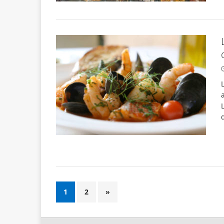
1
2
»