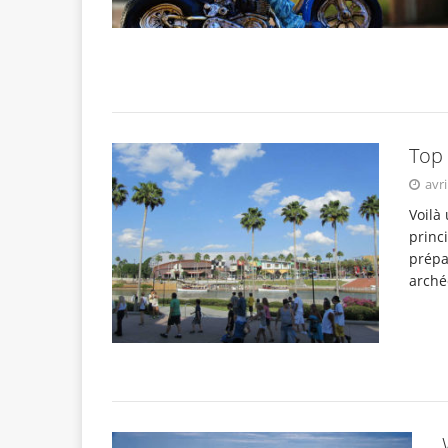
Top 
avri
Voilà 
princ
prépa
arché