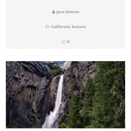
Jaco Alatras
Californie
,
Nature
0